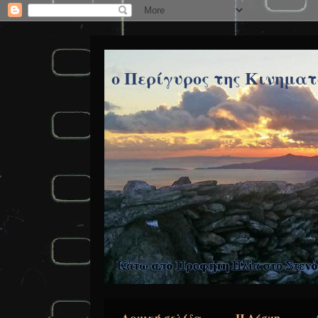
ο Περίγυρος της Κινημα
Αρχική σελίδα
Η Λέσχη