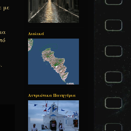
ε με
ημα
Αιολικά
πό
.
Αντριώτικα Πανηγύρια