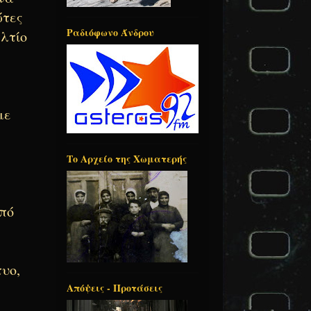
ώτες
Ραδιόφωνο Άνδρου
ελτίο
με
Το Αρχείο της Χωματερής
από
τυο,
Απόψεις - Προτάσεις