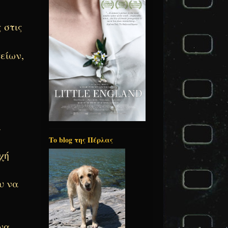
 στις
είων,
α
Το blog της Πέρλας
χή
υ να
 να