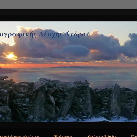
τογραφικής Λέσχης Άνδρου
Αντζέντα Άνδρου
Χάρτης
Άνδρος Links
Επ