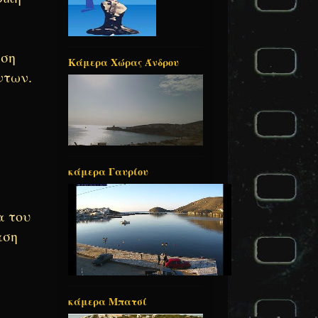
ηση
Κάμερα Χώρας Άνδρου
ντων.
κάμερα Γαυρίου
α του
αση
κάμερα Μπατσί