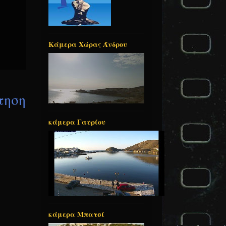
Κάμερα Χώρας Άνδρου
τηση
κάμερα Γαυρίου
κάμερα Μπατσί