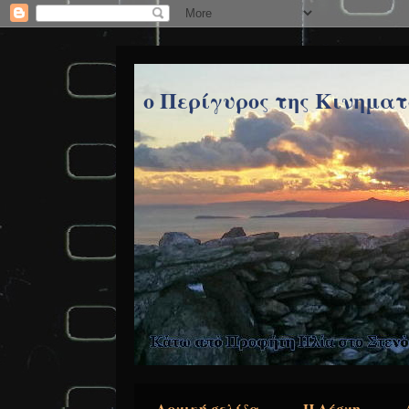
ο Περίγυρος της Κινημα
Αρχική σελίδα
Η Λέσχη