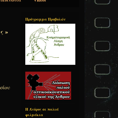
Πρόγραμμα Προβολών
ς »
σίου
Η Άνδρος σε παλιά
φιλμάκια