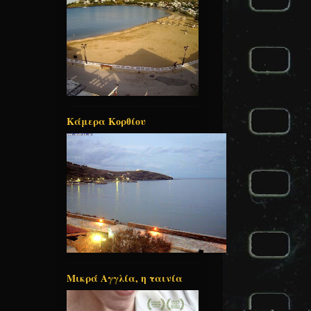
Κάμερα Κορθίου
Μικρά Αγγλία, η ταινία