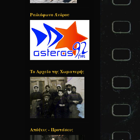
Ραδιόφωνο Άνδρου
Το Αρχείο της Χωματερής
Απόψεις - Προτάσεις