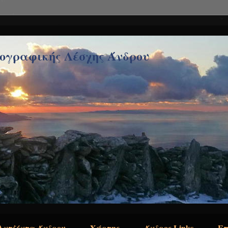
τογραφικής Λέσχης Άνδρου
Αντζέντα Άνδρου
Χάρτης
Άνδρος Links
Επ